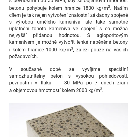
s pevnostmi nad 50 MPa, kdy se objemová hmotnost
3
betonu pohybuje kolem hranice 1800 kg/m
. Naším
cílem je tak nejen vytvoření znalostní základny spojené
s výrobou umělého kameniva, ale také samotné
uplatnění tohoto kameniva ve spojení s co možná
nejvyšší přidanou hodnotou. S agloporitovým
kamenivem je možné vytvořit lehké napěněné betony
3
i kolem hranice 1000 kg/m
, záleží pouze na vašich
požadavcích.
V současné době se vyvíjíme speciální
samozhutnitelný beton s vysokou pohledovostí,
pevnostmi v tlaku 80 MPa po 7 dnech zrání
3
a objemovou hmotností kolem 2000 kg/m
.