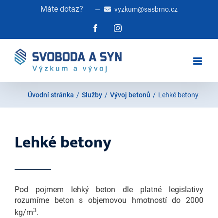
Skip
Máte dotaz?
vyzkum@sasbrno.cz
to
content
Facebook
Instagram
Úvodní stránka
/
Služby
/
Vývoj betonů
/
Lehké betony
Lehké betony
Pod pojmem lehký beton dle platné legislativy
rozumíme beton s objemovou hmotností do 2000
3
kg/m
.