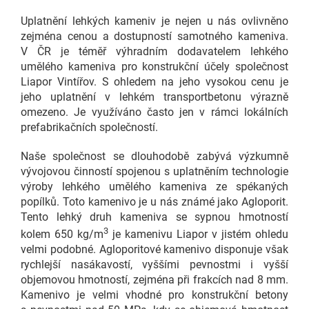
Uplatnění lehkých kameniv je nejen u nás ovlivněno
zejména cenou a dostupností samotného kameniva.
V ČR je téměř výhradním dodavatelem lehkého
umělého kameniva pro konstrukční účely společnost
Liapor Vintířov. S ohledem na jeho vysokou cenu je
jeho uplatnění v lehkém transportbetonu výrazně
omezeno. Je využíváno často jen v rámci lokálních
prefabrikačních společností.
Naše společnost se dlouhodobě zabývá výzkumně
vývojovou činností spojenou s uplatněním technologie
výroby lehkého umělého kameniva ze spékaných
popílků. Toto kamenivo je u nás známé jako Agloporit.
Tento lehký druh kameniva se sypnou hmotností
3
kolem 650 kg/m
je kamenivu Liapor v jistém ohledu
velmi podobné. Agloporitové kamenivo disponuje však
rychlejší nasákavostí, vyššími pevnostmi i vyšší
objemovou hmotností, zejména při frakcích nad 8 mm.
Kamenivo je velmi vhodné pro konstrukční betony