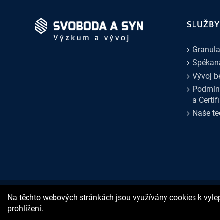
SLUŽBY
Granula
Spékaná
Vývoj b
Podmín
a Certif
Naše te
Na těchto webových stránkách jsou využívány cookies k vyle
© Svoboda a syn, s.r.o. - Výzkum a vývoj
2026 |
4WORKS Solutions
prohlížení.