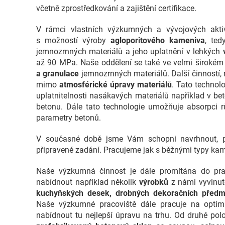
včetně zprostředkování a zajištění certifikace.
V rámci vlastních výzkumných a vývojových akti
s možností výroby
agloporitového kameniva
, ted
jemnozrnných materiálů a jeho uplatnění v lehkých
až 90 MPa. Naše oddělení se také ve velmi širokém
a granulace
jemnozrnných materiálů. Další činností, 
mimo
atmosférické úpravy materiálů
. Tato techno
uplatnitelnosti nasákavých materiálů například v be
betonu. Dále tato technologie umožňuje absorpci r
parametry betonů.
V současné době jsme Vám schopni navrhnout, př
připravené zadání. Pracujeme jak s běžnými typy kam
Naše výzkumná činnost je dále promítána do p
nabídnout například několik
výrobků
z námi vyvinu
kuchyňských desek, drobných dekoračních předmě
Naše výzkumné pracoviště dále pracuje na optim
nabídnout tu nejlepší úpravu na trhu. Od druhé p