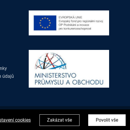
nky
h údajů
Facebook
Instagram
tavení cookies
Zakázat vše
Povolit vše