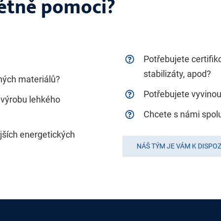
étně pomoci?
Potřebujete certifi
stabilizáty, apod?
ných materiálů?
Potřebujete vyvinou
o výrobu lehkého
Chcete s námi spol
jších energetických
NÁŠ TÝM JE VÁM K DISPOZ