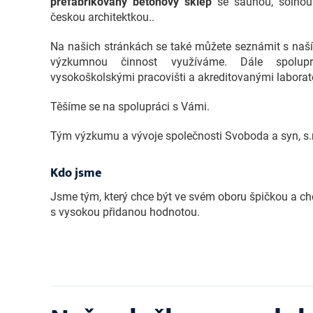
prefabrikovaný betonový sklep
se saunou, solnou
českou architektkou..
Na našich stránkách se také můžete seznámit s naší
výzkumnou činnost využíváme. Dále spolup
vysokoškolskými pracovišti a akreditovanými laborat
Těšíme se na spolupráci s Vámi.
Tým výzkumu a vývoje společnosti Svoboda a syn, s.r
Kdo jsme
Jsme tým, který chce být ve svém oboru špičkou a chc
s vysokou přidanou hodnotou.