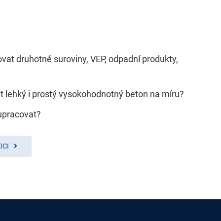
kovat druhotné suroviny, VEP, odpadní produkty,
t lehký i prostý vysokohodnotný beton na míru?
upracovat?
ICI