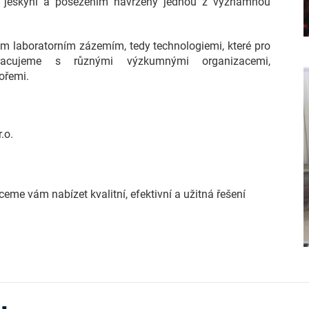
 jeskyní a posezením navržený jednou z významnou
m laboratorním zázemím, tedy technologiemi, které pro
racujeme s různými výzkumnými organizacemi,
ořemi.
.o.
eme vám nabízet kvalitní, efektivní a užitná řešení