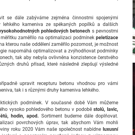
vit se dále zabýváme zejména činnostmi spojenými
y lehkého kameniva ze spékaných popílků a dalších
vysokohodnotných pohledových betonech
s pevnostmi
 měřítku zaměřilo na optimalizaci podmínek
peletizace
na kterou naše oddělení zaměřilo pozornost, je možnost
logie napomáhá optimalizovat a zvýhodňovat podmínky
tonech, tak aby nebyla ovlivněna konzistence čerstvého
ůzných druhů přísad, které následně zlepšují výsledné
ípadně upravit recepturu betonu vhodnou pro vámi
eniva, tak i s různými druhy kameniva lehkého.
raktických podmínek. V současné době Vám můžeme
tého vysoko pohledového betonu v podobě
stolů, lavic,
tů, hodin, apod.
Sortiment budeme dále doplňovat.
alizaci povrchových úprav, tak abychom Vám mohli
oloviny roku 2020 Vám naše společnost nabídne
luxusní