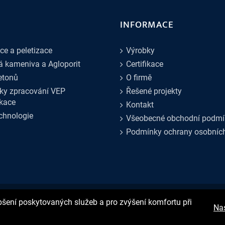
INFORMACE
ce a peletizace
Výrobky
 kameniva a Agloporit
Certifikace
etonů
O firmě
ky zpracování VEP
Řešené projekty
ikace
Kontakt
chnologie
Všeobecné obchodní podmí
Podmínky ochrany osobníc
pšení poskytovaných služeb a pro zvýšení komfortu při
| Všechna práva vyhrazena |
GDPR Ready
Nas