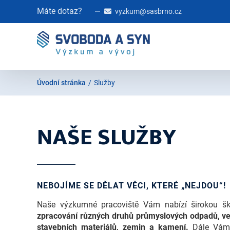
Skip
Máte dotaz?
vyzkum@sasbrno.cz
to
content
Úvodní stránka
/
Služby
NAŠE SLUŽBY
NEBOJÍME SE DĚLAT VĚCI, KTERÉ „NEJDOU“!
Naše výzkumné pracoviště Vám nabízí širokou šk
zpracování různých druhů průmyslových odpadů, ve
stavebních materiálů, zemin a kamení.
Dále Vám 